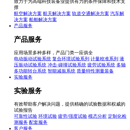
致力于为高端科技装备业提供有力的条件保障和技术支
撑
航空解决方案
航天解决方案
轨道交通解决方案
汽车解
决方案
船舶解决方案
产品服务
产品服务
应用场景多种多样，产品门类一应俱全
电动振动试验系统
复合环境试验系列
计量校准系列
液
压振动试验系统
冲击·碰撞试验系统
疲劳试验系统
多轴
多功能转台系统
智能减振系统
质量特性测量装备
实验服务
实验服务
有效帮助客户解决问题，提供精确的试验数据和权威的
试验报告
可靠性试验
环境试验
疲劳/强度试验
模态分析
定制化检
测服务
配套服务
客户服务