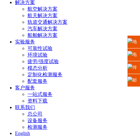
解决方案
航空解决方案
航天解决方案
轨道交通解决方案
汽车解决方案
船舶解决方案
实验服务
地
可靠性试验
址：
环境试验
电
疲劳/强度试验
江苏
话：
传
模态分析
定制化检测服务
省苏
0512-
真：
邮
配套服务
客户服务
州高
6665
0512-
箱：
一站式服务
资料下载
新区
2225
6665
xiaosh
联系我们
总公司
科技
5669
设备服务
检测服务
城龙
English