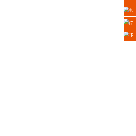
址：
电
江苏
话：
传
省苏
0512-
真：
邮
州高
6665
0512-
箱：
新区
2225
6665
xiaosh
科技
5669
城龙
山路2
号