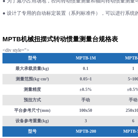
●
为了减小占用场地，径向转动惯量测量和轴向转动惯量测量
●
设计了专用的自动标定装置（系列标准件），可以进行系统
MPTB机械扭摆式转动惯量测量台规格表
<div style=">
型号
MPTB-1M
MPTB
最大承载质量(kg)
0.1
1
测量范围(kg·cm²)
0.05~1
5~10
测量精度
±0.5%
±0.5
预扭方式
手动
手动
平台参考尺寸(mm)
100x50
250x1
设备参考重量(kg)
3
6
型号
MPTB-200
MPTB-