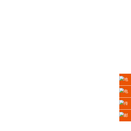
地
址：
电
江苏
话：
传
省苏
0512-
真：
邮
州高
6665
0512-
箱：