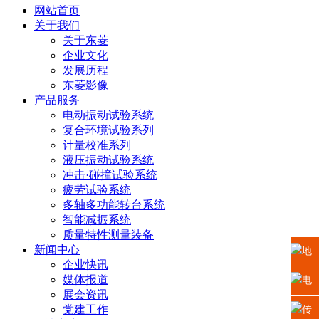
网站首页
关于我们
关于东菱
企业文化
发展历程
东菱影像
产品服务
电动振动试验系统
复合环境试验系列
计量校准系列
液压振动试验系统
冲击·碰撞试验系统
疲劳试验系统
多轴多功能转台系统
智能减振系统
质量特性测量装备
新闻中心
地
企业快讯
媒体报道
址：
电
展会资讯
江苏
党建工作
话：
传