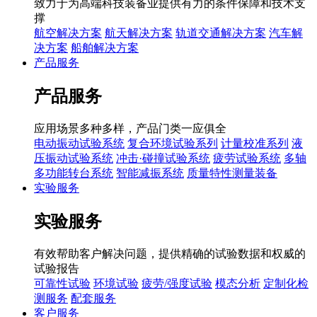
致力于为高端科技装备业提供有力的条件保障和技术支
撑
航空解决方案
航天解决方案
轨道交通解决方案
汽车解
决方案
船舶解决方案
产品服务
产品服务
应用场景多种多样，产品门类一应俱全
电动振动试验系统
复合环境试验系列
计量校准系列
液
压振动试验系统
冲击·碰撞试验系统
疲劳试验系统
多轴
多功能转台系统
智能减振系统
质量特性测量装备
实验服务
实验服务
有效帮助客户解决问题，提供精确的试验数据和权威的
试验报告
可靠性试验
环境试验
疲劳/强度试验
模态分析
定制化检
测服务
配套服务
客户服务