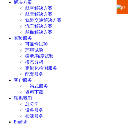
解决方案
省苏
0512-
真：
航空解决方案
邮
航天解决方案
州高
6665
0512-
箱：
轨道交通解决方案
汽车解决方案
新区
2225
6665
xiaosh
船舶解决方案
实验服务
科技
5669
可靠性试验
环境试验
城龙
疲劳/强度试验
模态分析
山路2
定制化检测服务
配套服务
号
客户服务
一站式服务
资料下载
联系我们
总公司
设备服务
检测服务
English