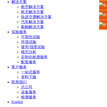
解决方案
址：
电
航空解决方案
航天解决方案
江苏
话：
传
轨道交通解决方案
汽车解决方案
省苏
0512-
真：
邮
船舶解决方案
实验服务
州高
6665
0512-
箱：
可靠性试验
环境试验
新区
2225
6665
xiaos
疲劳/强度试验
模态分析
科技
5669
定制化检测服务
配套服务
城龙
客户服务
一站式服务
山路
资料下载
号
联系我们
总公司
设备服务
检测服务
English