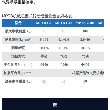
气浮承载重量确定。
MPTB机械扭摆式转动惯量测量台规格表
型号
MPTB-G1
MPTB-G10
MPTB-G100
MPTB-
最大承载质量(kg)
1
10
100
100
测量范围(kg·cm²)
2~100
0.1~2.0
2.0~40
40~8
测量精度
±0.1%
±0.1%
±0.1%
±0.
预扭方式
手动
气动
气动
气
平台参考尺寸(mm)
Φ100
Φ260
Φ400
Φ6
扩展平台尺寸(mm)
根据产品装夹要求定制
设备参考重量(kg)
15
35
80
40