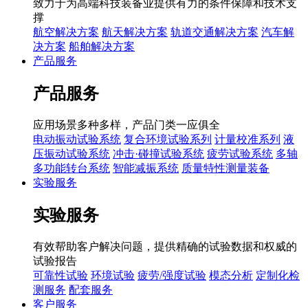
致力于为高端科技装备业提供有力的条件保障和技术支
撑
航空解决方案
航天解决方案
轨道交通解决方案
汽车解
决方案
船舶解决方案
产品服务
产品服务
应用场景多种多样，产品门类一应俱全
电动振动试验系统
复合环境试验系列
计量校准系列
液
压振动试验系统
冲击·碰撞试验系统
疲劳试验系统
多轴
多功能转台系统
智能减振系统
质量特性测量装备
实验服务
实验服务
有效帮助客户解决问题，提供精确的试验数据和权威的
试验报告
可靠性试验
环境试验
疲劳/强度试验
模态分析
定制化检
测服务
配套服务
客户服务