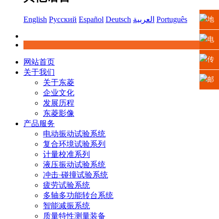
English
Русский
Español
Deutsch
العربية
Português
地
址：
电
江苏
话：
传
网站首页
关于我们
省苏
0512-
真：
邮
关于东菱
企业文化
州高
6665
0512-
箱：
发展历程
东菱影像
新区
2225
6665
xiaosh
产品服务
电动振动试验系统
科技
5669
复合环境试验系列
计量校准系列
城龙
液压振动试验系统
冲击·碰撞试验系统
山路2
疲劳试验系统
多轴多功能转台系统
号
智能减振系统
质量特性测量装备