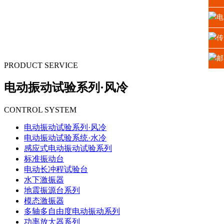
址：
电
江苏
话：
传
省苏
0512
真：
邮
PRODUCT SERVICE
州高
6665
0512
箱：
电动振动试验系列·风冷
新区
2225
6665
xiao
CONTROL SYSTEM
科技
5669
电动振动试验系列·风冷
城龙
电动振动试验系统·水冷
感应式电动振动试验系列
山路
标准振动台
电动长冲程试验台
号
水下激振器
地震振源台系列
模态激振器
多轴多自由度电动振动系列
功率放大器系列