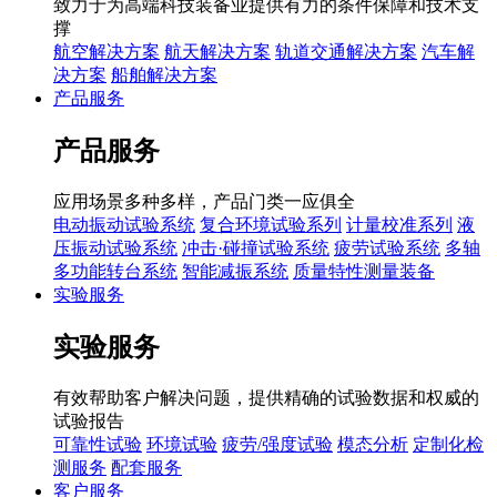
致力于为高端科技装备业提供有力的条件保障和技术支
撑
航空解决方案
航天解决方案
轨道交通解决方案
汽车解
决方案
船舶解决方案
产品服务
产品服务
应用场景多种多样，产品门类一应俱全
电动振动试验系统
复合环境试验系列
计量校准系列
液
压振动试验系统
冲击·碰撞试验系统
疲劳试验系统
多轴
多功能转台系统
智能减振系统
质量特性测量装备
实验服务
实验服务
有效帮助客户解决问题，提供精确的试验数据和权威的
试验报告
可靠性试验
环境试验
疲劳/强度试验
模态分析
定制化检
测服务
配套服务
客户服务