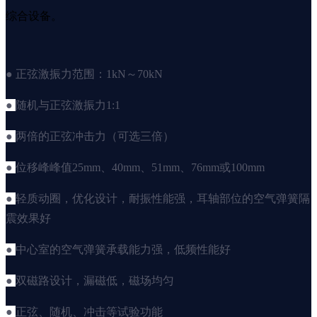
综合设备。
● 正弦激振力范围：1kN～70kN
●
随机与正弦激振力1:1
●
两倍的正弦冲击力（可选三倍）
●
位移峰峰值25mm、40mm、51mm、76mm或100mm
●
轻质动圈，优化设计，耐振性能强，耳轴部位的空气弹簧隔
震效果好
●
中心室的空气弹簧承载能力强，低频性能好
●
双磁路设计，漏磁低，磁场均匀
●
正弦、随机、冲击等试验功能