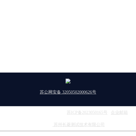
苏公网安备 32050502000626号
版权所有：东菱振动 | 备案号：
苏ICP备2023050165号
|
企业邮箱
友情链接：
苏州长菱测试技术有限公司