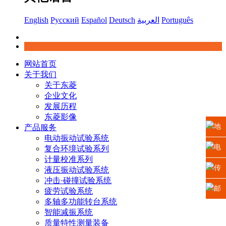
English
Русский
Español
Deutsch
العربية
Português
网站首页
关于我们
关于东菱
企业文化
发展历程
东菱影像
地
产品服务
电动振动试验系统
址：
电
复合环境试验系列
计量校准系列
江苏
话：
传
液压振动试验系统
冲击·碰撞试验系统
省苏
0512-
真：
邮
疲劳试验系统
多轴多功能转台系统
州高
6665
0512-
箱：
智能减振系统
质量特性测量装备