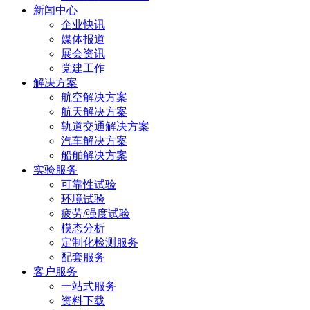
新区
2225
6665
xiaosh
新闻中心
企业快讯
科技
5669
媒体报道
展会资讯
城龙
党建工作
解决方案
山路2
航空解决方案
航天解决方案
号
轨道交通解决方案
汽车解决方案
船舶解决方案
实验服务
可靠性试验
环境试验
疲劳/强度试验
模态分析
定制化检测服务
配套服务
客户服务
一站式服务
资料下载