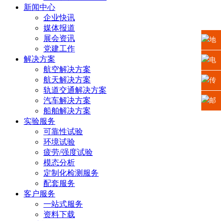
新闻中心
企业快讯
媒体报道
展会资讯
地
党建工作
解决方案
址：
电
航空解决方案
航天解决方案
江苏
话：
传
轨道交通解决方案
省苏
0512-
汽车解决方案
真：
邮
船舶解决方案
州高
6665
0512-
箱：
实验服务
可靠性试验
新区
2225
6665
xiaosh
环境试验
疲劳/强度试验
科技
5669
模态分析
定制化检测服务
城龙
配套服务
客户服务
山路2
一站式服务
资料下载
号