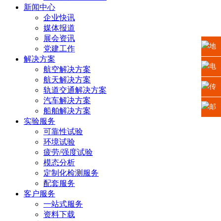
新闻中心
企业快讯
媒体报道
展会资讯
地
党建工作
解决方案
址：
电
航空解决方案
航天解决方案
江苏
话：
传
轨道交通解决方案
汽车解决方案
省苏
0512-
真：
邮
船舶解决方案
实验服务
州高
6665
0512-
箱：
可靠性试验
环境试验
新区
2225
6665
xiaosh
疲劳/强度试验
模态分析
科技
5669
定制化检测服务
配套服务
城龙
客户服务
一站式服务
山路2
资料下载