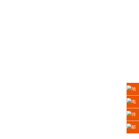
地
址：
电
江苏
话：
传
省苏
0512-
真：
邮
州高
6665