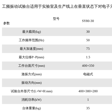
工频振动试验台适用于实验室及生产线上在垂直状态下对电子
型号
SY80-30
参数
最大载荷(kg)
30
工作频率范围(Hz)
50
最大加速度(mm)
75
最大位移P~P(mm)
1.5
工作台面尺寸(mm)
400×350
激振方式(mm)
电磁式
振动方向(mm)
试验台外形尺寸(L×W×H:mm)
400×380×280
消耗功率(kW)
1
台体重量(kg)
35