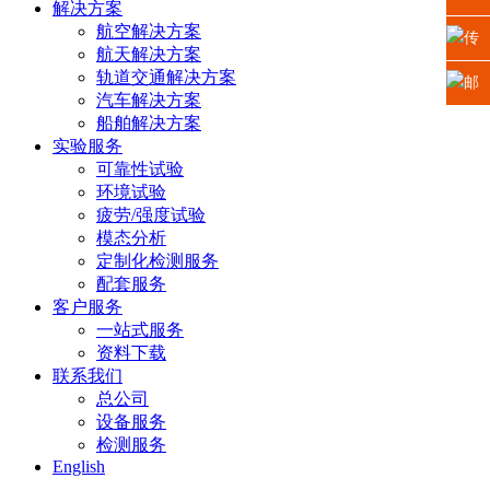
解决方案
航空解决方案
江苏
话：
传
航天解决方案
轨道交通解决方案
省苏
0512-
真：
邮
汽车解决方案
船舶解决方案
州高
6665
0512-
箱：
实验服务
新区
可靠性试验
2225
6665
xiaosh
环境试验
科技
5669
疲劳/强度试验
模态分析
城龙
定制化检测服务
配套服务
山路2
客户服务
一站式服务
号
资料下载
联系我们
总公司
设备服务
检测服务
English