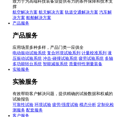
致力于为高端科技装备业提供有力的条件保障和技术支
撑
航空解决方案
航天解决方案
轨道交通解决方案
汽车解
决方案
船舶解决方案
产品服务
产品服务
应用场景多种多样，产品门类一应俱全
电动振动试验系统
复合环境试验系列
计量校准系列
液
压振动试验系统
冲击·碰撞试验系统
疲劳试验系统
多轴
多功能转台系统
智能减振系统
质量特性测量装备
实验服务
实验服务
有效帮助客户解决问题，提供精确的试验数据和权威的
试验报告
可靠性试验
环境试验
疲劳/强度试验
模态分析
定制化检
测服务
配套服务
客户服务