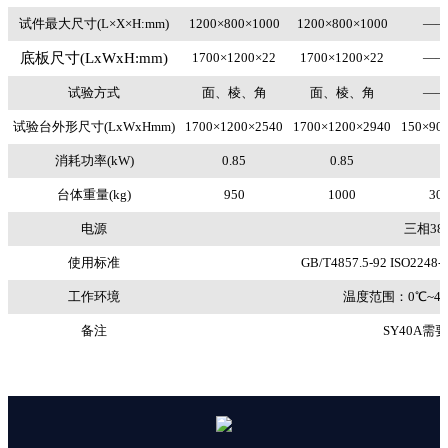
试件最大尺寸(L×X×H:mm)
1200×800×1000
1200×800×1000
—
底板尺寸(LxWxH:mm)
1700×1200×22
1700×1200×22
—
试验方式
面、棱、角
面、棱、角
—
试验台外形尺寸(LxWxHmm)
1700×1200×2540
1700×1200×2940
150×90
消耗功率(kW)
0.85
0.85
台体重量(kg)
950
1000
30
电源
三相380
使用标准
GB/T4857.5-92 ISO2248-1
工作环境
温度范围：0℃~4
备注
SY40A需要