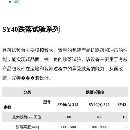
SY40跌落试验系列
跌落试验台主要模拟较大、较重的包装产品抗跌落和冲击的性
能，能实现试品面、棱、角的跌落试验。该设备主要用于考核
产品包装件在运输和装卸过程中的承受跌落的能力，从而改
进、完善���装设计。
分类
跌落试验台
型号
SY40(A)-315
SY40(A)-320
SY42-1
参数
最大载荷(kg/工位)
100
100
100
跌落高度(mm)
300~1500
300~2000
—