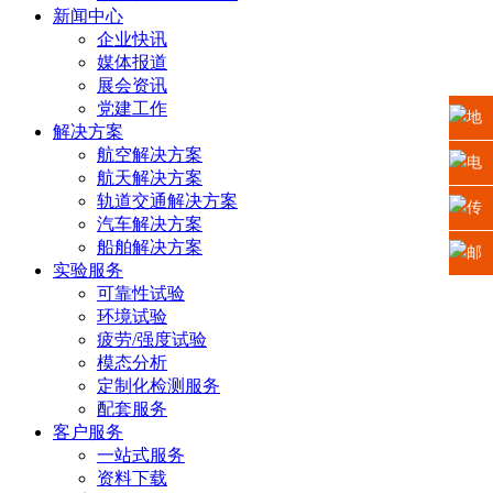
新闻中心
企业快讯
媒体报道
展会资讯
党建工作
地
解决方案
航空解决方案
址：
电
航天解决方案
轨道交通解决方案
江苏
话：
传
汽车解决方案
船舶解决方案
省苏
0512-
真：
邮
实验服务
可靠性试验
州高
6665
0512-
箱：
环境试验
新区
疲劳/强度试验
2225
6665
xiaosh
模态分析
科技
5669
定制化检测服务
配套服务
城龙
客户服务
一站式服务
山路2
资料下载