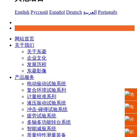
English
Русский
Español
Deutsch
العربية
Português
网站首页
关于我们
关于东菱
企业文化
发展历程
东菱影像
产品服务
电动振动试验系统
复合环境试验系列
地
计量校准系列
液压振动试验系统
址：
电
冲击·碰撞试验系统
疲劳试验系统
江苏
话：
传
多轴多功能转台系统
智能减振系统
省苏
0512-
真：
邮
质量特性测量装备