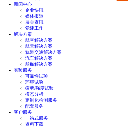
新闻中心
州高
6665
0512-
箱：
企业快讯
媒体报道
新区
2225
6665
xiaosh
展会资讯
党建工作
科技
5669
解决方案
航空解决方案
城龙
航天解决方案
山路2
轨道交通解决方案
汽车解决方案
号
船舶解决方案
实验服务
可靠性试验
环境试验
疲劳/强度试验
模态分析
定制化检测服务
配套服务
客户服务
一站式服务
资料下载