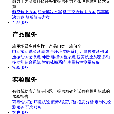
致力于为高端科技装备业提供有力的条件保障和技术支
撑
航空解决方案
航天解决方案
轨道交通解决方案
汽车解
决方案
船舶解决方案
产品服务
产品服务
应用场景多种多样，产品门类一应俱全
电动振动试验系统
复合环境试验系列
计量校准系列
液
压振动试验系统
冲击·碰撞试验系统
疲劳试验系统
多轴
多功能转台系统
智能减振系统
质量特性测量装备
实验服务
实验服务
有效帮助客户解决问题，提供精确的试验数据和权威的
试验报告
可靠性试验
环境试验
疲劳/强度试验
模态分析
定制化检
测服务
配套服务
客户服务