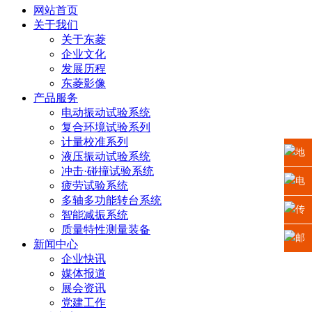
网站首页
关于我们
关于东菱
企业文化
发展历程
东菱影像
产品服务
电动振动试验系统
复合环境试验系列
计量校准系列
地
液压振动试验系统
冲击·碰撞试验系统
址：
电
疲劳试验系统
多轴多功能转台系统
江苏
话：
传
智能减振系统
质量特性测量装备
省苏
0512-
真：
邮
新闻中心
企业快讯
州高
6665
0512-
箱：
媒体报道
展会资讯
新区
2225
6665
xiaosh
党建工作