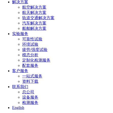
解决方案
科技
5669
航空解决方案
航天解决方案
城龙
轨道交通解决方案
汽车解决方案
山路2
船舶解决方案
号
实验服务
可靠性试验
环境试验
疲劳/强度试验
模态分析
定制化检测服务
配套服务
客户服务
一站式服务
资料下载
联系我们
总公司
设备服务
检测服务
English