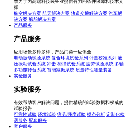
致力于为高端科技装备业提供有力的条件保障和技术支
撑
航空解决方案
航天解决方案
轨道交通解决方案
汽车解
决方案
船舶解决方案
产品服务
产品服务
应用场景多种多样，产品门类一应俱全
电动振动试验系统
复合环境试验系列
计量校准系列
液
压振动试验系统
冲击·碰撞试验系统
疲劳试验系统
多轴
多功能转台系统
智能减振系统
质量特性测量装备
实验服务
实验服务
有效帮助客户解决问题，提供精确的试验数据和权威的
试验报告
可靠性试验
环境试验
疲劳/强度试验
模态分析
定制化检
测服务
配套服务
客户服务