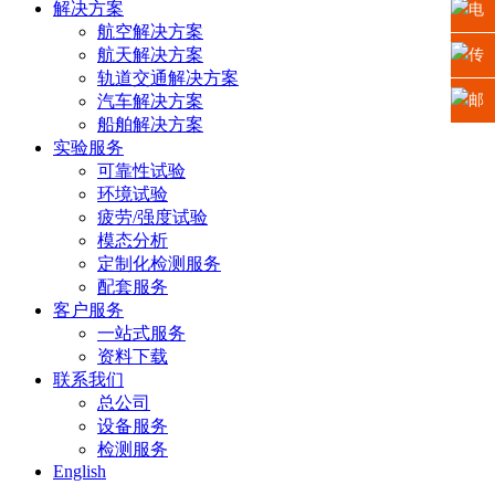
解决方案
址：
电
航空解决方案
江苏
航天解决方案
话：
传
轨道交通解决方案
省苏
0512-
真：
汽车解决方案
邮
船舶解决方案
州高
6665
0512-
箱：
实验服务
可靠性试验
新区
2225
6665
xiaosh
环境试验
疲劳/强度试验
科技
5669
模态分析
定制化检测服务
城龙
配套服务
客户服务
山路2
一站式服务
资料下载
号
联系我们
总公司
设备服务
检测服务
English