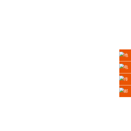
地
址：
电
江苏
话：
传
省苏
0512-
真：
邮
州高
6665
0512-
箱：
新区
2225
6665
xiaosh
科技
5669