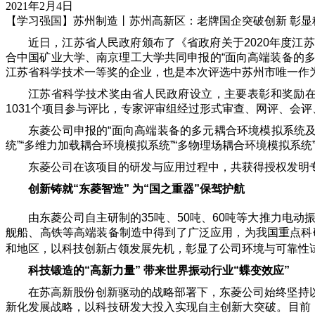
2021年2月4日
【学习强国】苏州制造丨苏州高新区：老牌国企突破创新 彰显科技
近日，江苏省人民政府颁布了《省政府关于2020年度
合中国矿业大学、南京理工大学共同申报的“面向高端装备的多
江苏省科学技术一等奖的企业，也是本次评选中苏州市唯一作
江苏省科学技术奖由省人民政府设立，主要表彰和奖励
1031个项目参与评比，专家评审组经过形式审查、网评、会
东菱公司申报的“面向高端装备的多元耦合环境模拟系统
统”“多维力加载耦合环境模拟系统”“多物理场耦合环境模拟系统
东菱公司在该项目的研发与应用过程中，共获得授权发明专
创新铸就“东菱智造” 为“国之重器”保驾护航
由东菱公司自主研制的35吨、50吨、60吨等大推力电
舰船、高铁等高端装备制造中得到了广泛应用，为我国重点科
和地区，以科技创新占领发展先机，彰显了公司环境与可靠性
科技锻造的“高新力量” 带来世界振动行业“蝶变效应”
在苏高新股份创新驱动的战略部署下，东菱公司始终坚持
新化发展战略，以科技研发大投入实现自主创新大突破。目前